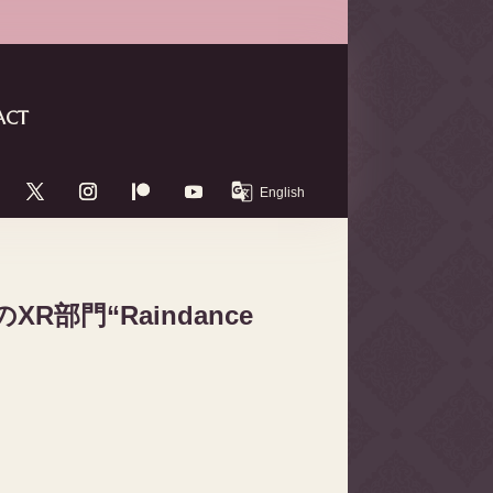
ACT
門“Raindance