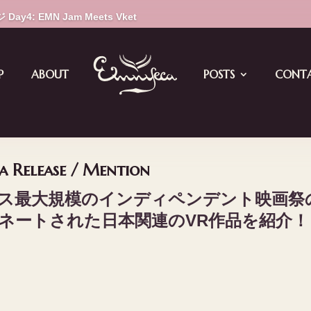
ay4: EMN Jam Meets Vket
P
ABOUT
POSTS
CONT
a Release / Mention
最大規模のインディペンデント映画祭のXR部
″ にノミネートされた日本関連のVR作品を紹介！