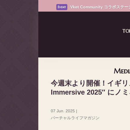
Vket Community コラボステージ D
Event
Read More
TO
Medi
今週末より開催！イギリス
Immersive 2025
07 Jun. 2025
|
バーチャルライフマガジン