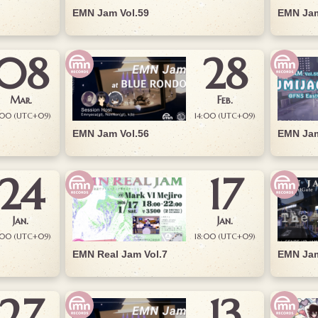
EMN Jam Vol.59
EMN Jam
08
28
Mar.
Feb.
:00 (UTC+09)
14:00 (UTC+09)
EMN Jam Vol.56
EMN Jam
24
17
Jan.
Jan.
:00 (UTC+09)
18:00 (UTC+09)
EMN Real Jam Vol.7
EMN Jam
27
13