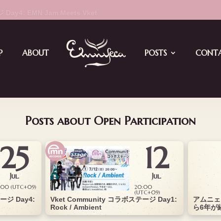
ay4: EMN Jam Meets Vket
P
ABOUT
POSTS
CONT
Posts about Open Participation
25
12
Jul.
Jul.
:00 (UTC+09)
20:00
(UTC+09)
ージ Day4:
Vket Community コラボステージ Day1:
アムニェ
Rock / Ambient
ら6年が