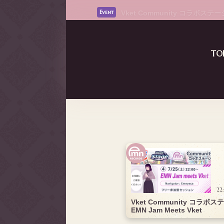
Vket Community コラボステージ D
Event
Read More
TO
22
Vket Community コラボステ
EMN Jam Meets Vket