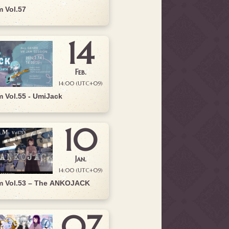
 Vol.57
14
Feb.
14:00 (UTC+09)
 Vol.55 - UmiJack
10
Jan.
14:00 (UTC+09)
 Vol.53 – The ANKOJACK
07