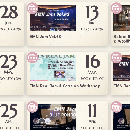
28
13
Jun.
Jun.
:00 (UTC+09)
14:15 (UTC+09)
EMN Jam Vol.63
Before
たちの横
23
16
May.
May.
:00 (UTC+09)
13:00 (UTC+09)
EMN Real Jam & Session Workshop
EMN Jam
25
11
Apr.
Apr.
:00 (UTC+09)
15:00 (UTC+09)