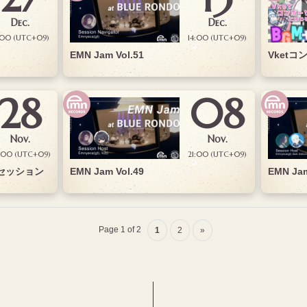
Dec.
Dec.
:00 (UTC+09)
14:00 (UTC+09)
EMN Jam Vol.51
Vket
28
08
Nov.
Nov.
:00 (UTC+09)
21:00 (UTC+09)
書きセッション
EMN Jam Vol.49
EMN Jam
Page 1 of 2
1
2
»