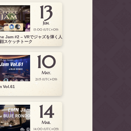
13
Jun.
13:00 (UTC+09)
 the Jam #2 – VRでジャズを弾く人
顔スケッチトーク
10
May.
21:15 (UTC+09)
 Vol.61
14
Mar.
14:00 (UTC+09)