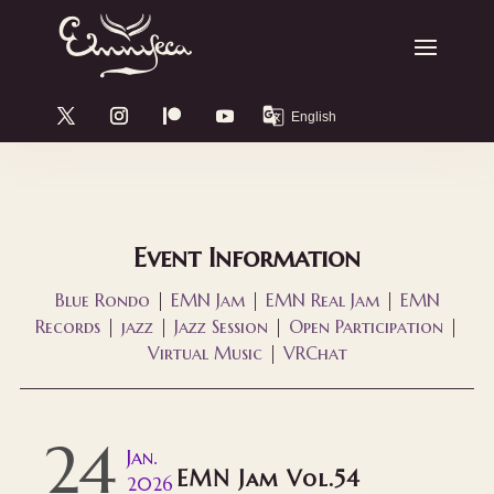
Event Information
Blue Rondo
|
EMN Jam
|
EMN Real Jam
|
EMN
Records
|
jazz
|
Jazz Session
|
Open Participation
|
Virtual Music
|
VRChat
24
Jan.
EMN Jam Vol.54
2026