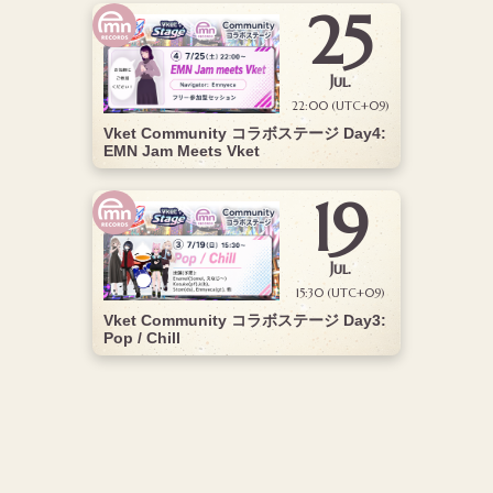
25
Jul.
22:00 (UTC+09)
Vket Community コラボステージ Day4:
EMN Jam Meets Vket
19
Jul.
15:30 (UTC+09)
Vket Community コラボステージ Day3:
Pop / Chill