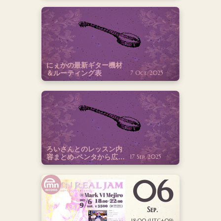
にぇかの最新ギター機材
＆ルーティング表
7 Oct. 2025
ろいさんとのレッスン内
容まとめ-ペンタから広げ
17 Sep. 2025
るジャズギター♪
06
Sep.
18:00 (UTC+09)