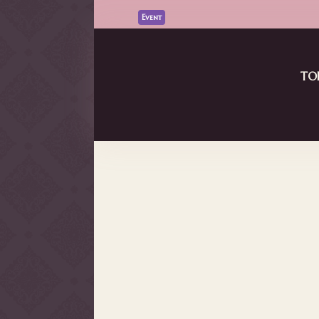
Event
Vket Community コラボステージ D
Read More
TO