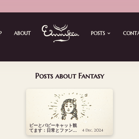
ay4: EMN Jam Meets Vket
P
ABOUT
POSTS
CONT
Posts about Fantasy
ビーとパピーキャット観
てます：日常とファンタ
4 Dec. 2024
ジーが紡ぐシュールで愛