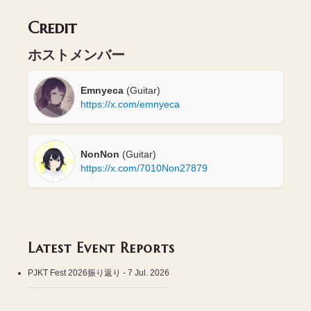
Credit
ホストメンバー
Emnyeca
(Guitar)
https://x.com/emnyeca
NonNon
(Guitar)
https://x.com/7010Non27879
Latest Event Reports
PJKT Fest 2026振り返り
- 7 Jul. 2026