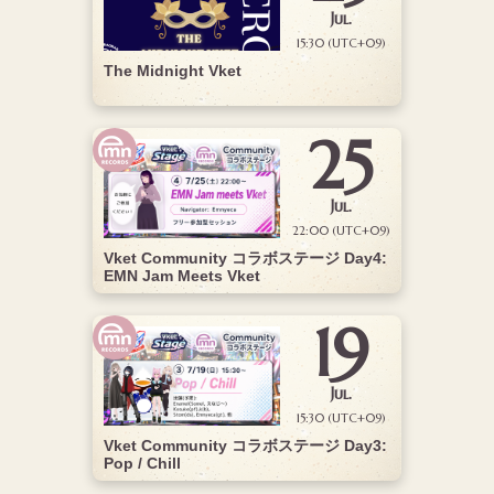
Jul.
15:30 (UTC+09)
The Midnight Vket
25
Jul.
22:00 (UTC+09)
Vket Community コラボステージ Day4:
EMN Jam Meets Vket
19
Jul.
15:30 (UTC+09)
Vket Community コラボステージ Day3:
Pop / Chill