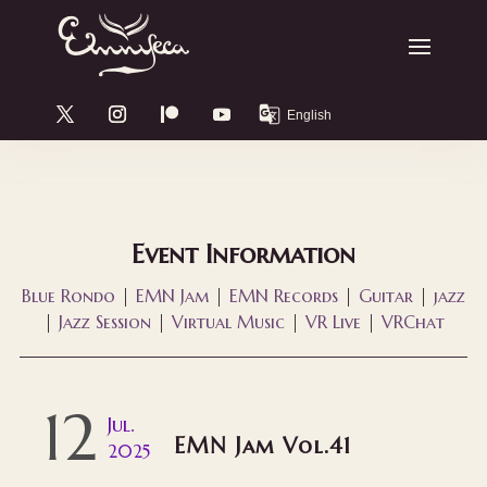
Event Information
Blue Rondo
|
EMN Jam
|
EMN Records
|
Guitar
|
jazz
|
Jazz Session
|
Virtual Music
|
VR Live
|
VRChat
12
Jul.
EMN Jam Vol.41
2025